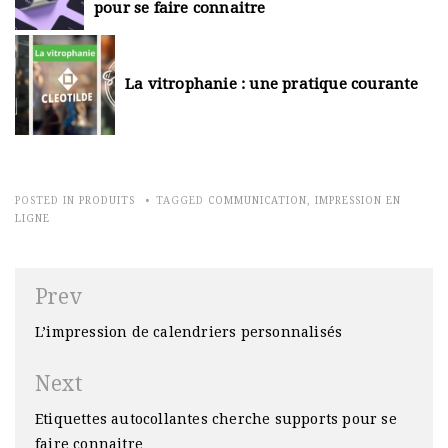
pour se faire connaitre
La vitrophanie : une pratique courante
POSTED IN
PRODUITS
TAGGED
COMMUNICATION
,
IMPRESSION EN
LIGNE
Navigation
Prev
de
L’impression de calendriers personnalisés
l’article
Next
Etiquettes autocollantes cherche supports pour se
faire connaitre