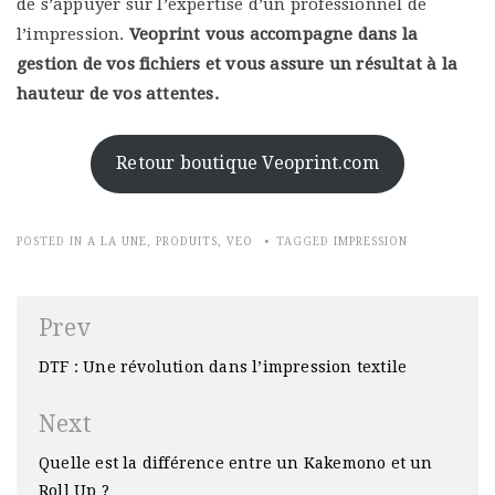
de s’appuyer sur l’expertise d’un professionnel de
l’impression.
Veoprint vous accompagne dans la
gestion de vos fichiers et vous assure un résultat à la
hauteur de vos attentes.
Retour boutique Veoprint.com
POSTED IN
A LA UNE
,
PRODUITS
,
VEO
TAGGED
IMPRESSION
Navigation
Prev
de
DTF : Une révolution dans l’impression textile
l’article
Next
Quelle est la différence entre un Kakemono et un
Roll Up ?