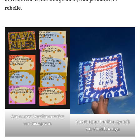
rebelle
.
Cartes par Lenalanarussias
Gazette par Pauline Ayoudj
sur Instagram
sur Social Design