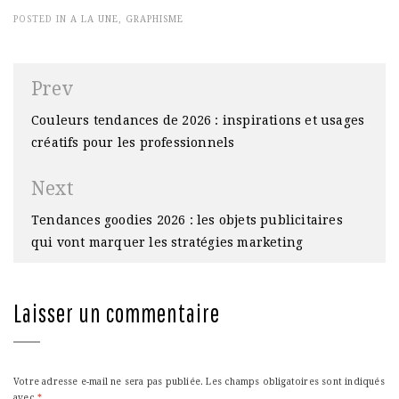
POSTED IN
A LA UNE
,
GRAPHISME
Navigation
Prev
de
Couleurs tendances de 2026 : inspirations et usages
l’article
créatifs pour les professionnels
Next
Tendances goodies 2026 : les objets publicitaires
qui vont marquer les stratégies marketing
Laisser un commentaire
Votre adresse e-mail ne sera pas publiée.
Les champs obligatoires sont indiqués
avec
*