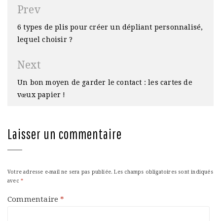
Navigation
Prev
de
6 types de plis pour créer un dépliant personnalisé,
l’article
lequel choisir ?
Next
Un bon moyen de garder le contact : les cartes de
vœux papier !
Laisser un commentaire
Votre adresse e-mail ne sera pas publiée.
Les champs obligatoires sont indiqués
avec
*
Commentaire
*