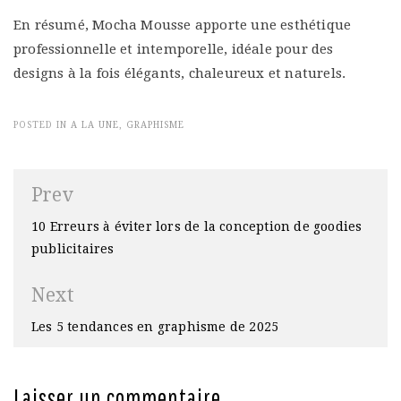
En résumé, Mocha Mousse apporte une esthétique
professionnelle et intemporelle, idéale pour des
designs à la fois élégants, chaleureux et naturels.
POSTED IN
A LA UNE
,
GRAPHISME
Navigation
Prev
de
10 Erreurs à éviter lors de la conception de goodies
l’article
publicitaires
Next
Les 5 tendances en graphisme de 2025
Laisser un commentaire