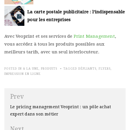
La carte postale publicitaire : l’indispensable
pour les entreprises
Avec Veoprint et ses services de
Print Management
,
vous accédez à tous les produits possibles aux
meilleurs tarifs, avec un seul interlocuteur.
POSTED IN
A LA UNE
,
PRODUITS
TAGGED
DÉPLIANTS
,
FLYERS
,
IMPRESSION EN LIGNE
Navigation
Prev
de
Le pricing management Veoprint : un pôle achat
l’article
expert dans son métier
Next